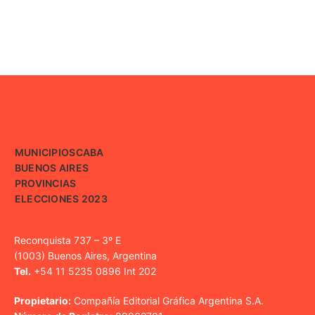
MUNICIPIOS
CABA
BUENOS AIRES
PROVINCIAS
ELECCIONES 2023
Reconquista 737 – 3º E
(1003) Buenos Aires, Argentina
Tel.
+54 11 5235 0896 Int 202
Propietario:
Compañía Editorial Gráfica Argentina S.A.