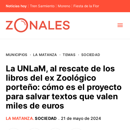
Noticias hoy
Tren Sarmiento
Moreno
Fiesta de la Flor
MUNICIPIOS
MUNICIPIOS
·
LA MATANZA
·
TEMAS
·
SOCIEDAD
CABA
La UNLaM, al rescate de los
libros del ex Zoológico
BUENOS AIRES
porteño: cómo es el proyecto
para salvar textos que valen
PROVINCIAS
miles de euros
ELECCIONES 2023
LA MATANZA
.
SOCIEDAD
21 de mayo de 2024
·