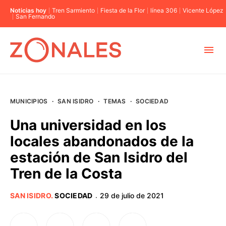
Noticias hoy
Tren Sarmiento
Fiesta de la Flor
línea 306
Vicente López
San Fernando
MUNICIPIOS
MUNICIPIOS
·
SAN ISIDRO
·
TEMAS
·
SOCIEDAD
CABA
Una universidad en los
locales abandonados de la
BUENOS AIRES
estación de San Isidro del
Tren de la Costa
PROVINCIAS
SAN ISIDRO
.
SOCIEDAD
29 de julio de 2021
·
ELECCIONES 2023