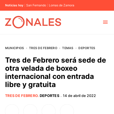
Noticias hoy
San Fernando
Lomas de Zamora
MUNICIPIOS
MUNICIPIOS
·
TRES DE FEBRERO
·
TEMAS
·
DEPORTES
CABA
Tres de Febrero será sede de
otra velada de boxeo
BUENOS AIRES
internacional con entrada
libre y gratuita
PROVINCIAS
TRES DE FEBRERO
.
DEPORTES
14 de abril de 2022
·
ELECCIONES 2023