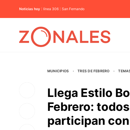
Noticias hoy
línea 306
San Fernando
MUNICIPIOS
·
TRES DE FEBRERO
·
TEMA
Llega Estilo B
Febrero: todos
participan co