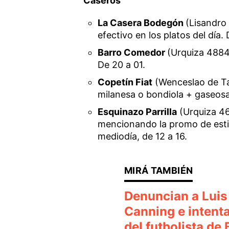
Caseros
La Casera Bodegón
(Lisandro
efectivo en los platos del día.
Barro Comedor
(Urquiza 4884
De 20 a 01.
Copetín Fiat
(Wenceslao de Ta
milanesa o bondiola + gaseosa
Esquinazo Parrilla
(Urquiza 4
mencionando la promo de esti
mediodía, de 12 a 16.
Denuncian a Luis
Canning e intenta
del futbolista de