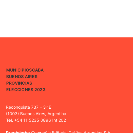
MUNICIPIOS
CABA
BUENOS AIRES
PROVINCIAS
ELECCIONES 2023
Reconquista 737 – 3º E
(1003) Buenos Aires, Argentina
Tel.
+54 11 5235 0896 Int 202
Propietario:
Compañía Editorial Gráfica Argentina S.A.