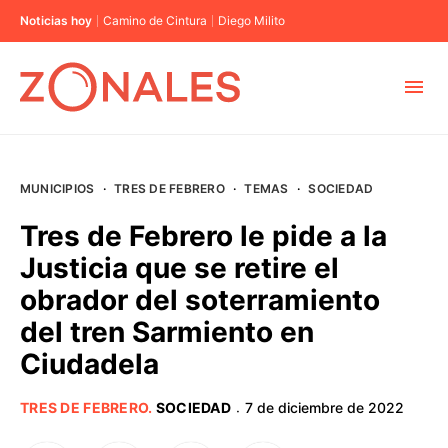
Noticias hoy
Camino de Cintura
Diego Milito
MUNICIPIOS
MUNICIPIOS
·
TRES DE FEBRERO
·
TEMAS
·
SOCIEDAD
CABA
Tres de Febrero le pide a la
Justicia que se retire el
BUENOS AIRES
obrador del soterramiento
del tren Sarmiento en
PROVINCIAS
Ciudadela
ELECCIONES 2023
TRES DE FEBRERO
.
SOCIEDAD
7 de diciembre de 2022
·