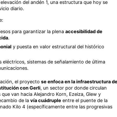
elevación del andén 1, una estructura que hoy se
icio diario.
e:
cesos para garantizar la plena
accesibilidad de
cida
.
onial
y puesta en valor estructural del histórico
s eléctricos, sistemas de señalamiento de última
municaciones.
stación, el proyecto
se enfoca en la infraestructura d
titución con Gerli
, un sector por donde circulan
s que van hacia Alejandro Korn, Ezeiza, Glew y
ecambio de la
vía cuádruple
entre el puente de la
nado Kilo 4 (específicamente entre las progresivas