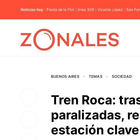
Noticias hoy
Fiesta de la Flor
línea 306
Vicente López
San Fe
BUENOS AIRES
·
TEMAS
·
SOCIEDAD
Tren Roca: tra
paralizadas, r
estación clave