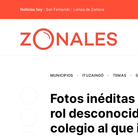
Noticias hoy
San Fernando
Lomas de Zamora
MUNICIPIOS
·
ITUZAINGÓ
·
TEMAS
·
Fotos inéditas 
rol desconocid
colegio al que 