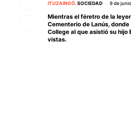
ITUZAINGÓ
.
SOCIEDAD
9 de juni
·
Mientras el féretro de la leye
Cementerio de Lanús, donde s
College al que asistió su hi
vistas.