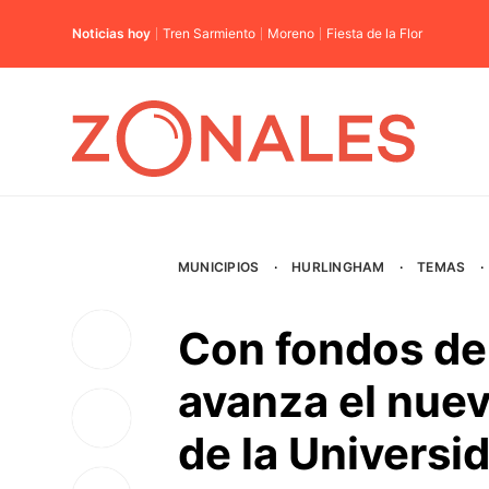
Noticias hoy
Tren Sarmiento
Moreno
Fiesta de la Flor
MUNICIPIOS
·
HURLINGHAM
·
TEMAS
·
Con fondos de 
avanza el nue
de la Universi