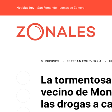
Noticias hoy
San Fernando
Lomas de Zamora
MUNICIPIOS
·
ESTEBAN ECHEVERRÍA
·
H
La tormentosa
vecino de Mont
las drogas a