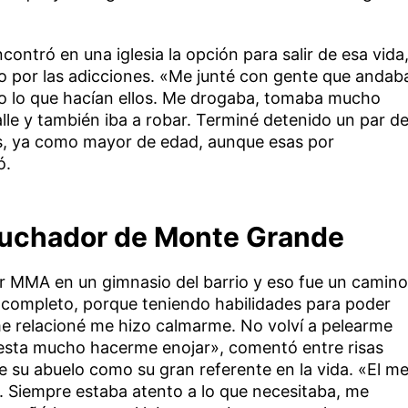
ntró en una iglesia la opción para salir de esa vida
do por las adicciones. «Me junté con gente que andab
do lo que hacían ellos. Me drogaba, tomaba mucho
alle y también iba a robar. Terminé detenido un par d
s, ya como mayor de edad, aunque esas por
ó.
l luchador de Monte Grande
r MMA en un gimnasio del barrio y eso fue un camino
r completo, porque teniendo habilidades para poder
me relacioné me hizo calmarme. No volví a pelearme
esta mucho hacerme enojar», comentó entre risas
de su abuelo como su gran referente en la vida. «El m
. Siempre estaba atento a lo que necesitaba, me