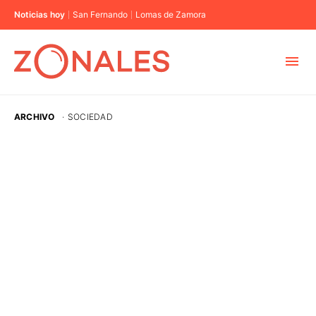
Noticias hoy
San Fernando
Lomas de Zamora
MUNICIPIOS
ARCHIVO
·
SOCIEDAD
CABA
BUENOS AIRES
PROVINCIAS
ELECCIONES 2023