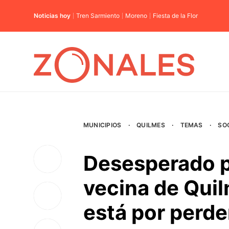
Noticias hoy
Tren Sarmiento
Moreno
Fiesta de la Flor
MUNICIPIOS
·
QUILMES
·
TEMAS
·
SO
Desesperado p
vecina de Quil
está por perde