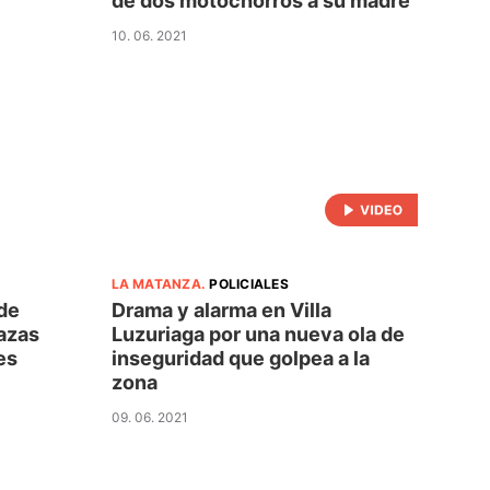
de dos motochorros a su madre
10. 06. 2021
LA MATANZA
.
POLICIALES
de
Drama y alarma en Villa
azas
Luzuriaga por una nueva ola de
es
inseguridad que golpea a la
zona
09. 06. 2021