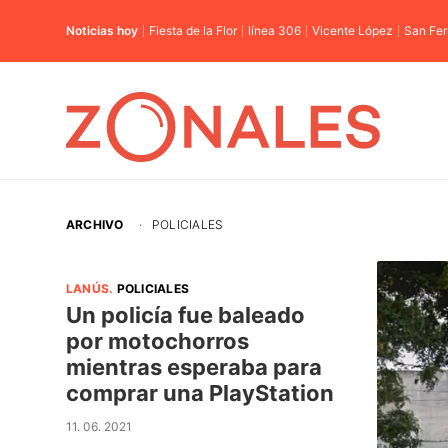
Noticias hoy
Fiesta de la Flor
línea 306
Vicente López
San Fe
ARCHIVO
·
POLICIALES
LANÚS
.
POLICIALES
Un policía fue baleado
por motochorros
mientras esperaba para
comprar una PlayStation
11. 06. 2021