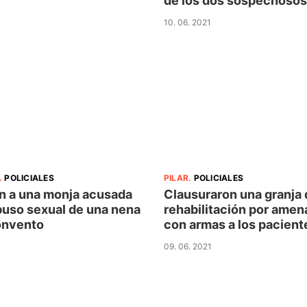
de los dos sospechosos
10. 06. 2021
.
POLICIALES
PILAR
.
POLICIALES
n a una monja acusada
Clausuraron una granja 
buso sexual de una nena
rehabilitación por amen
onvento
con armas a los pacient
09. 06. 2021