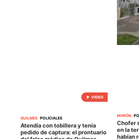
MORÓN
.
PO
QUILMES
.
POLICIALES
Chofer s
Atendía con tobillera y tenía
en la te
pedido de captura: el prontuario
habían 