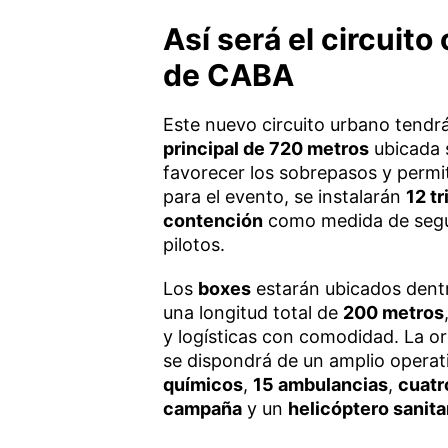
Así será el circuito
de CABA
Este nuevo circuito urbano tendr
principal de 720 metros
ubicada 
favorecer los sobrepasos y permiti
para el evento, se instalarán
12 t
contención
como medida de segur
pilotos.
Los
boxes
estarán ubicados dent
una longitud total de
200 metros
y logísticas con comodidad. La o
se dispondrá de un amplio operativ
químicos
,
15 ambulancias
,
cuatr
campaña
y un
helicóptero sanita