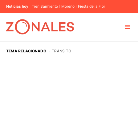
Noticias hoy
Tren Sarmiento
Moreno
Fiesta de la Flor
MUNICIPIOS
TEMA RELACIONADO
·
TRÁNSITO
CABA
BUENOS AIRES
PROVINCIAS
ELECCIONES 2023