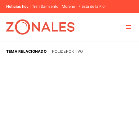
Noticias hoy
Tren Sarmiento
Moreno
Fiesta de la Flor
MUNICIPIOS
TEMA RELACIONADO
·
POLIDEPORTIVO
CABA
BUENOS AIRES
PROVINCIAS
ELECCIONES 2023