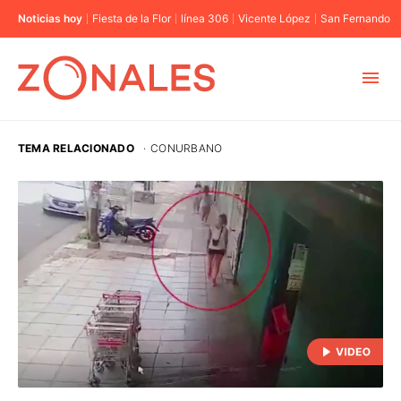
Noticias hoy
Fiesta de la Flor
línea 306
Vicente López
San Fernando
MUNICIPIOS
TEMA RELACIONADO
·
CONURBANO
CABA
BUENOS AIRES
PROVINCIAS
ELECCIONES 2023