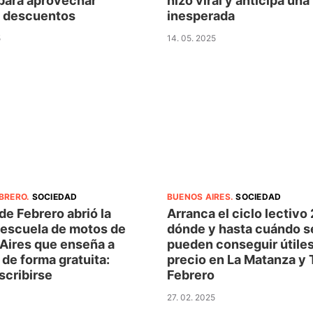
hizo viral y anticipa una
 para aprovechar
inesperada
 descuentos
14. 05. 2025
5
EBRERO
.
SOCIEDAD
BUENOS AIRES
.
SOCIEDAD
de Febrero abrió la
Arranca el ciclo lectivo
 escuela de motos de
dónde y hasta cuándo s
Aires que enseña a
pueden conseguir útiles
de forma gratuita:
precio en La Matanza y 
scribirse
Febrero
27. 02. 2025