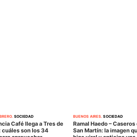
BUENOS AIRES
.
SOCIEDAD
EBRERO
.
SOCIEDAD
Ramal Haedo – Caseros 
cia Café llega a Tres de
San Martín: la imagen q
 cuáles son los 34