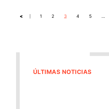
<
1
2
3
4
5
…
ÚLTIMAS NOTICIAS