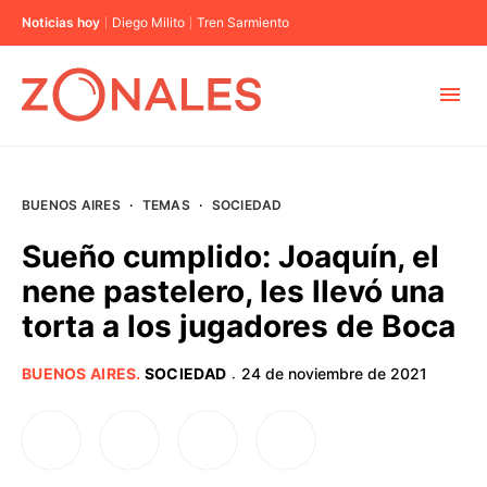
Noticias hoy
Diego Milito
Tren Sarmiento
MUNICIPIOS
BUENOS AIRES
·
TEMAS
·
SOCIEDAD
CABA
Sueño cumplido: Joaquín, el
nene pastelero, les llevó una
BUENOS AIRES
torta a los jugadores de Boca
PROVINCIAS
BUENOS AIRES
.
SOCIEDAD
24 de noviembre de 2021
·
ELECCIONES 2023