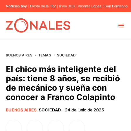
Noticias hoy
Fiesta de la Flor
línea 306
Vicente López
San Fernando
MUNICIPIOS
BUENOS AIRES
·
TEMAS
·
SOCIEDAD
CABA
El chico más inteligente del
país: tiene 8 años, se recibió
BUENOS AIRES
de mecánico y sueña con
conocer a Franco Colapinto
PROVINCIAS
BUENOS AIRES
.
SOCIEDAD
24 de junio de 2025
·
ELECCIONES 2023