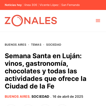
Noticias hoy
línea 306
Vicente López
San Fernando
MUNICIPIOS
BUENOS AIRES
·
TEMAS
·
SOCIEDAD
CABA
Semana Santa en Luján:
vinos, gastronomía,
BUENOS AIRES
chocolates y todas las
actividades que ofrece la
PROVINCIAS
Ciudad de la Fe
ELECCIONES 2023
BUENOS AIRES
.
SOCIEDAD
16 de abril de 2025
·