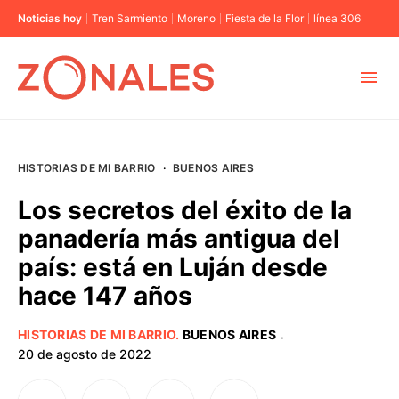
Noticias hoy
Tren Sarmiento
Moreno
Fiesta de la Flor
línea 306
MUNICIPIOS
HISTORIAS DE MI BARRIO
·
BUENOS AIRES
CABA
Los secretos del éxito de la
panadería más antigua del
BUENOS AIRES
país: está en Luján desde
hace 147 años
PROVINCIAS
HISTORIAS DE MI BARRIO
.
BUENOS AIRES
·
ELECCIONES 2023
20 de agosto de 2022