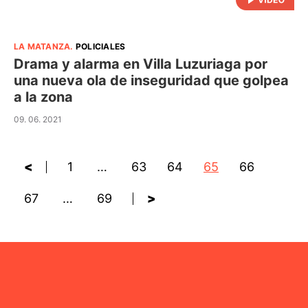
LA MATANZA
.
POLICIALES
Drama y alarma en Villa Luzuriaga por
una nueva ola de inseguridad que golpea
a la zona
09. 06. 2021
<
1
…
63
64
65
66
67
…
69
>