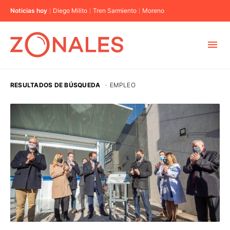
Noticias hoy
Diego Milito
Tren Sarmiento
Moreno
MUNICIPIOS
RESULTADOS DE BÚSQUEDA
·
EMPLEO
CABA
BUENOS AIRES
PROVINCIAS
ELECCIONES 2023