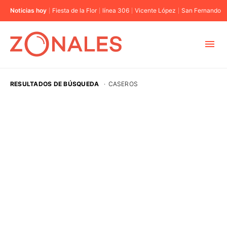
Noticias hoy
Fiesta de la Flor
línea 306
Vicente López
San Fernando
MUNICIPIOS
RESULTADOS DE BÚSQUEDA
·
CASEROS
CABA
BUENOS AIRES
PROVINCIAS
ELECCIONES 2023