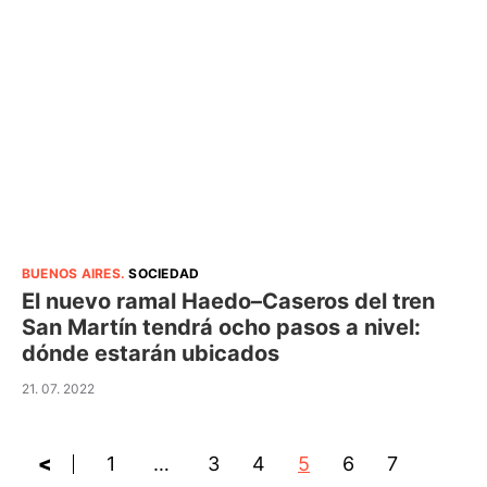
BUENOS AIRES
.
SOCIEDAD
El nuevo ramal Haedo–Caseros del tren
San Martín tendrá ocho pasos a nivel:
dónde estarán ubicados
21. 07. 2022
<
1
…
3
4
5
6
7