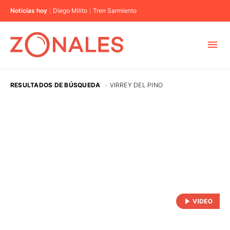
Noticias hoy
Diego Milito
Tren Sarmiento
MUNICIPIOS
RESULTADOS DE BÚSQUEDA
·
VIRREY DEL PINO
CABA
BUENOS AIRES
PROVINCIAS
ELECCIONES 2023