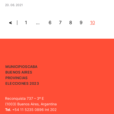
20. 06. 2021
<
1
…
6
7
8
9
10
MUNICIPIOS
CABA
BUENOS AIRES
PROVINCIAS
ELECCIONES 2023
Reconquista 737 – 3º E
(1003) Buenos Aires, Argentina
Tel.
+54 11 5235 0896 Int 202