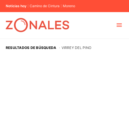
Noticias hoy
Camino de Cintura
Moreno
MUNICIPIOS
RESULTADOS DE BÚSQUEDA
·
VIRREY DEL PINO
CABA
BUENOS AIRES
PROVINCIAS
ELECCIONES 2023