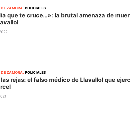
 DE ZAMORA
.
POLICIALES
día que te cruce…»: la brutal amenaza de muer
avallol
 2022
 DE ZAMORA
.
POLICIALES
 las rejas: el falso médico de Llavallol que eje
árcel
2021