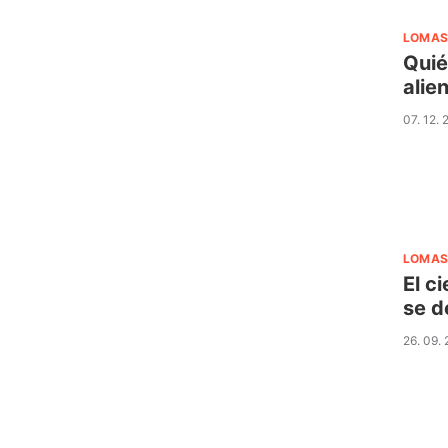
LOMAS
Quié
alie
07. 12.
LOMAS
El c
se d
26. 09.