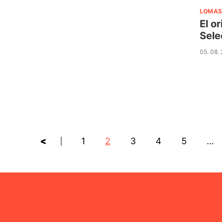
LOMAS
El o
Sele
05. 08.
<
1
2
3
4
5
…