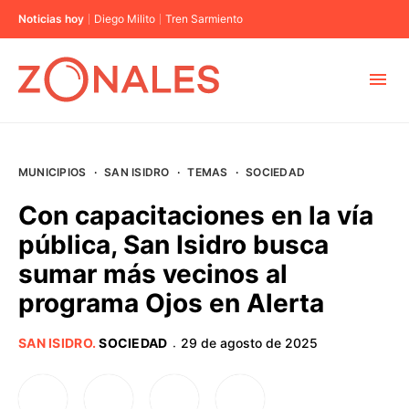
Noticias hoy
Diego Milito
Tren Sarmiento
MUNICIPIOS
MUNICIPIOS
·
SAN ISIDRO
·
TEMAS
·
SOCIEDAD
CABA
Con capacitaciones en la vía
pública, San Isidro busca
BUENOS AIRES
sumar más vecinos al
programa Ojos en Alerta
PROVINCIAS
SAN ISIDRO
.
SOCIEDAD
29 de agosto de 2025
·
ELECCIONES 2023