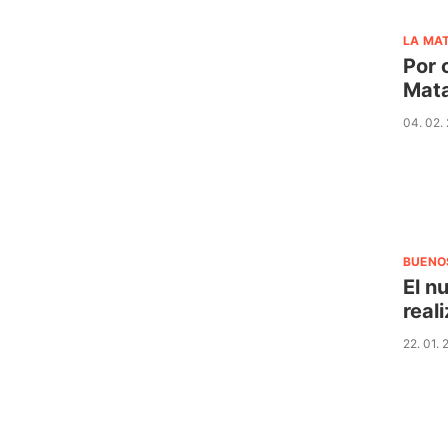
LA MA
Por 
Mat
04. 02.
BUENO
El n
real
22. 01.