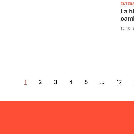
ESTEB
La h
camb
15. 10.
1
2
3
4
5
…
17