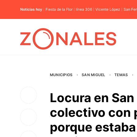
Noticias hoy
Fiesta de la Flor
línea 306
Vicente López
San Fe
MUNICIPIOS
·
SAN MIGUEL
·
TEMAS
·
Locura en San 
colectivo con 
porque estaba 