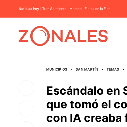
Noticias hoy
Tren Sarmiento
Moreno
Fiesta de la Flor
MUNICIPIOS
·
SAN MARTÍN
·
TEMAS
·
Escándalo en S
que tomó el co
con IA creaba 