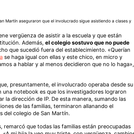
an Martín aseguraron que el involucrado sigue asistiendo a clases y
ene vergüenza de asistir a la escuela y que están
titución. Además,
el colegio sostuvo que no puede
cho que sucedió fuera del establecimiento. «Querían
a
se haga igual con ellas y este chico, en micro y
mos a hablar y al menos decidieron que no lo haga»,
que, presuntamente, el involucrado operaba desde su
 una notebook es que los investigadores lograron
car la dirección de IP. De esta manera, sumando las
iones de las familias, terminaron allanando el
s del colegio de San Martín.
s, remarcó que todas las familias están preocupadas
 «A mi hija la veo muy triste, con vergüenza, cambio