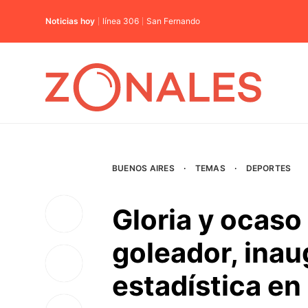
Noticias hoy
línea 306
San Fernando
BUENOS AIRES
·
TEMAS
·
DEPORTES
Gloria y ocaso
goleador, inau
estadística en