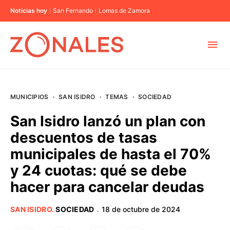
Noticias hoy
San Fernando
Lomas de Zamora
MUNICIPIOS
MUNICIPIOS
·
SAN ISIDRO
·
TEMAS
·
SOCIEDAD
CABA
San Isidro lanzó un plan con
descuentos de tasas
BUENOS AIRES
municipales de hasta el 70%
y 24 cuotas: qué se debe
PROVINCIAS
hacer para cancelar deudas
ELECCIONES 2023
SAN ISIDRO
.
SOCIEDAD
18 de octubre de 2024
·