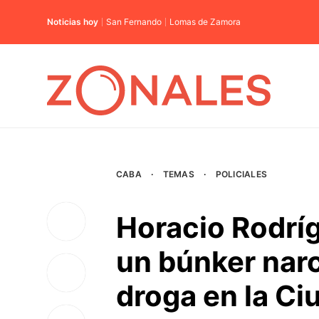
Noticias hoy
San Fernando
Lomas de Zamora
CABA
·
TEMAS
·
POLICIALES
Horacio Rodríg
un búnker nar
droga en la C