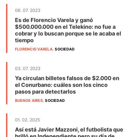
06. 07. 2023
Es de Florencio Varela y ganó
$500.000.000 en el Telekino: no fue a
cobrar y lo buscan porque se le acaba el
tiempo
FLORENCIO VARELA
.
SOCIEDAD
03. 07. 2023
Ya circulan billetes falsos de $2.000 en
el Conurbano: cuáles son los cinco
pasos para detectarlos
BUENOS AIRES
.
SOCIEDAD
01. 02. 2025
Así está Javier Mazzoni, el futbolista que
brilló en Independiente pero su día de