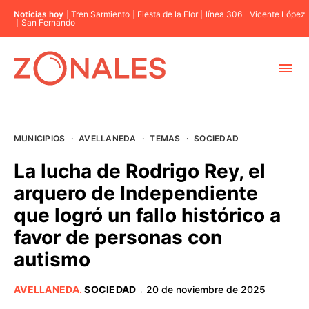
Noticias hoy
Tren Sarmiento
Fiesta de la Flor
línea 306
Vicente López
San Fernando
MUNICIPIOS
MUNICIPIOS
·
AVELLANEDA
·
TEMAS
·
SOCIEDAD
CABA
La lucha de Rodrigo Rey, el
arquero de Independiente
BUENOS AIRES
que logró un fallo histórico a
favor de personas con
PROVINCIAS
autismo
ELECCIONES 2023
AVELLANEDA
.
SOCIEDAD
20 de noviembre de 2025
·