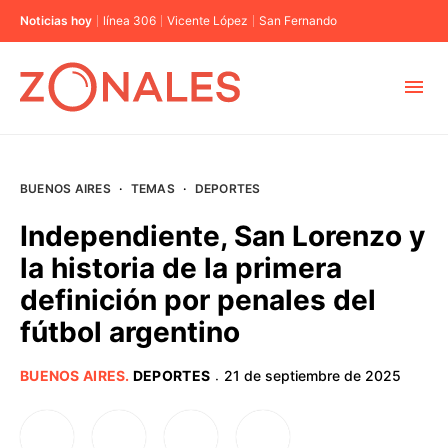
Noticias hoy
línea 306
Vicente López
San Fernando
MUNICIPIOS
BUENOS AIRES
·
TEMAS
·
DEPORTES
CABA
Independiente, San Lorenzo y
la historia de la primera
BUENOS AIRES
definición por penales del
fútbol argentino
PROVINCIAS
BUENOS AIRES
.
DEPORTES
21 de septiembre de 2025
·
ELECCIONES 2023