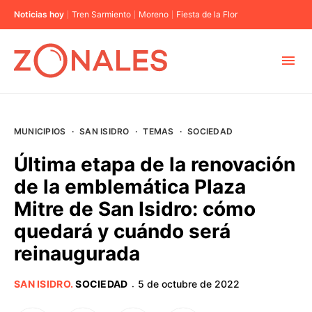
Noticias hoy
Tren Sarmiento
Moreno
Fiesta de la Flor
MUNICIPIOS
MUNICIPIOS
·
SAN ISIDRO
·
TEMAS
·
SOCIEDAD
CABA
Última etapa de la renovación
de la emblemática Plaza
BUENOS AIRES
Mitre de San Isidro: cómo
quedará y cuándo será
PROVINCIAS
reinaugurada
ELECCIONES 2023
SAN ISIDRO
.
SOCIEDAD
5 de octubre de 2022
·