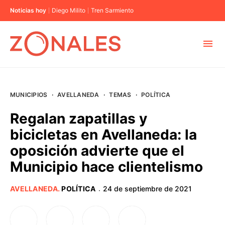
Noticias hoy
Diego Milito
Tren Sarmiento
MUNICIPIOS
MUNICIPIOS
·
AVELLANEDA
·
TEMAS
·
POLÍTICA
CABA
Regalan zapatillas y
bicicletas en Avellaneda: la
BUENOS AIRES
oposición advierte que el
Municipio hace clientelismo
PROVINCIAS
AVELLANEDA
.
POLÍTICA
24 de septiembre de 2021
·
ELECCIONES 2023