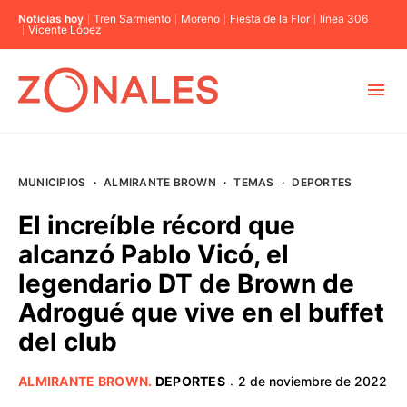
Noticias hoy
Tren Sarmiento
Moreno
Fiesta de la Flor
línea 306
Vicente López
MUNICIPIOS
MUNICIPIOS
·
ALMIRANTE BROWN
·
TEMAS
·
DEPORTES
CABA
El increíble récord que
alcanzó Pablo Vicó, el
BUENOS AIRES
legendario DT de Brown de
Adrogué que vive en el buffet
PROVINCIAS
del club
ELECCIONES 2023
ALMIRANTE BROWN
.
DEPORTES
2 de noviembre de 2022
·