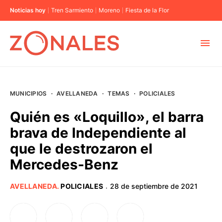
Noticias hoy
Tren Sarmiento
Moreno
Fiesta de la Flor
MUNICIPIOS
MUNICIPIOS
·
AVELLANEDA
·
TEMAS
·
POLICIALES
CABA
Quién es «Loquillo», el barra
brava de Independiente al
BUENOS AIRES
que le destrozaron el
Mercedes-Benz
PROVINCIAS
AVELLANEDA
.
POLICIALES
28 de septiembre de 2021
·
ELECCIONES 2023