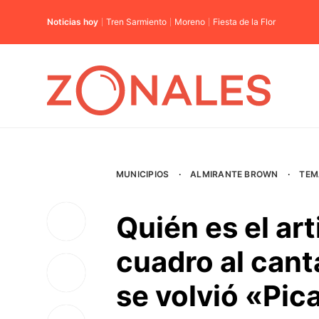
Noticias hoy
Tren Sarmiento
Moreno
Fiesta de la Flor
MUNICIPIOS
·
ALMIRANTE BROWN
·
TEM
Quién es el art
cuadro al cant
se volvió «Pic