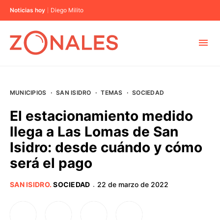
Noticias hoy
Diego Milito
MUNICIPIOS
MUNICIPIOS
·
SAN ISIDRO
·
TEMAS
·
SOCIEDAD
CABA
El estacionamiento medido
llega a Las Lomas de San
BUENOS AIRES
Isidro: desde cuándo y cómo
será el pago
PROVINCIAS
SAN ISIDRO
.
SOCIEDAD
22 de marzo de 2022
·
ELECCIONES 2023