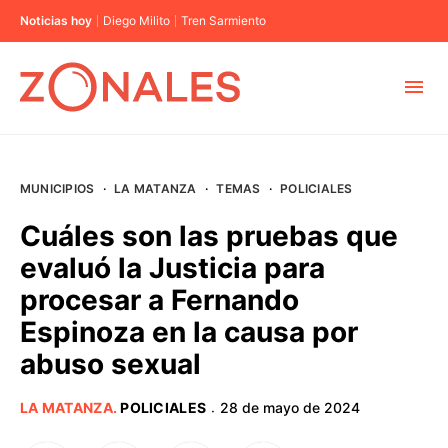
Noticias hoy
Diego Milito
Tren Sarmiento
MUNICIPIOS
MUNICIPIOS
·
LA MATANZA
·
TEMAS
·
POLICIALES
CABA
Cuáles son las pruebas que
evaluó la Justicia para
BUENOS AIRES
procesar a Fernando
Espinoza en la causa por
PROVINCIAS
abuso sexual
ELECCIONES 2023
LA MATANZA
.
POLICIALES
28 de mayo de 2024
·