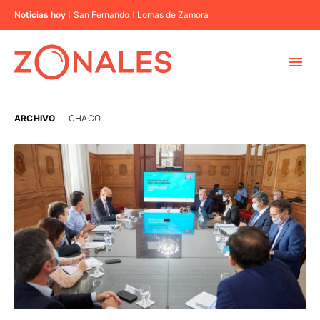
Noticias hoy
San Fernando
Lomas de Zamora
MUNICIPIOS
ARCHIVO
·
CHACO
CABA
BUENOS AIRES
PROVINCIAS
ELECCIONES 2023