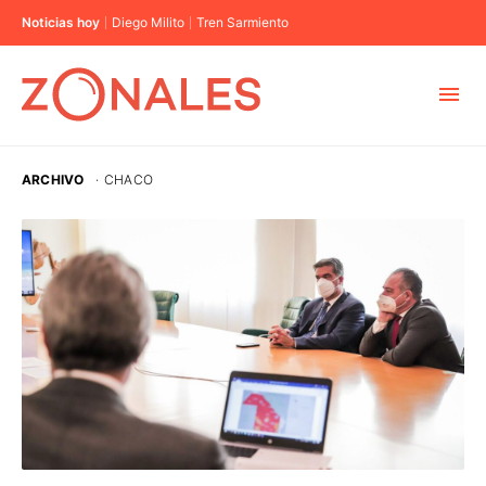
Noticias hoy
Diego Milito
Tren Sarmiento
MUNICIPIOS
ARCHIVO
·
CHACO
CABA
BUENOS AIRES
PROVINCIAS
ELECCIONES 2023