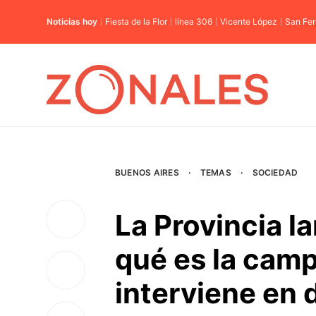
Noticias hoy
Fiesta de la Flor
línea 306
Vicente López
San Fe
BUENOS AIRES
·
TEMAS
·
SOCIEDAD
La Provincia l
qué es la cam
interviene en 