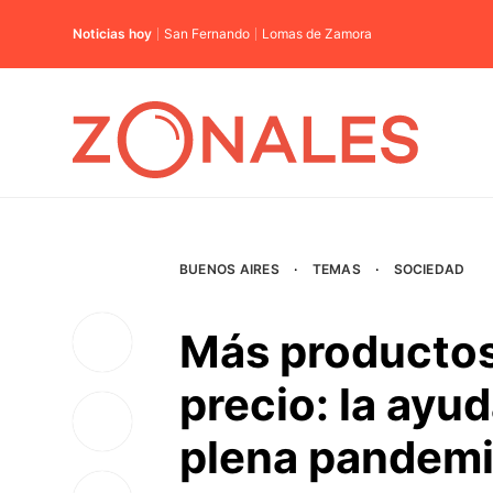
Noticias hoy
San Fernando
Lomas de Zamora
BUENOS AIRES
·
TEMAS
·
SOCIEDAD
Más productos
precio: la ayud
plena pandem