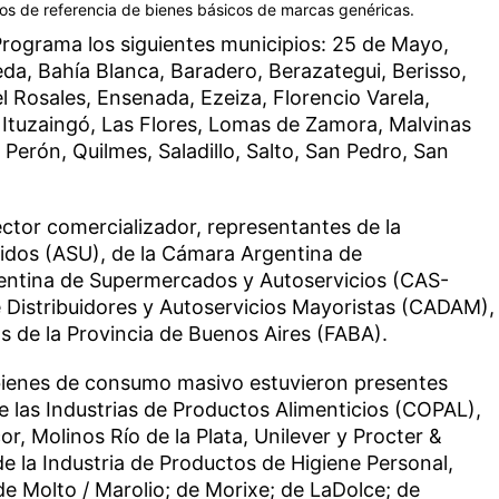
ios de referencia de bienes básicos de marcas genéricas.
 Programa los siguientes municipios: 25 de Mayo,
eda, Bahía Blanca, Baradero, Berazategui, Berisso,
 Rosales, Ensenada, Ezeiza, Florencio Varela,
, Ituzaingó, Las Flores, Lomas de Zamora, Malvinas
Perón, Quilmes, Saladillo, Salto, San Pedro, San
ector comercializador, representantes de la
dos (ASU), de la Cámara Argentina de
ntina de Supermercados y Autoservicios (CAS-
 Distribuidores y Autoservicios Mayoristas (CADAM),
s de la Provincia de Buenos Aires (FABA).
 bienes de consumo masivo estuvieron presentes
e las Industrias de Productos Alimenticios (COPAL),
r, Molinos Río de la Plata, Unilever y Procter &
e la Industria de Productos de Higiene Personal,
e Molto / Marolio; de Morixe; de LaDolce; de