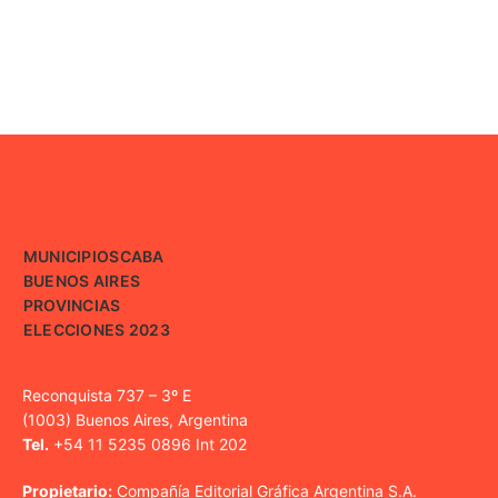
MUNICIPIOS
CABA
BUENOS AIRES
PROVINCIAS
ELECCIONES 2023
Reconquista 737 – 3º E
(1003) Buenos Aires, Argentina
Tel.
+54 11 5235 0896 Int 202
Propietario:
Compañía Editorial Gráfica Argentina S.A.