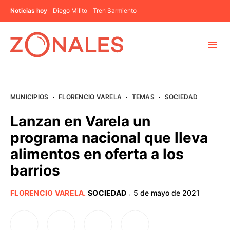
Noticias hoy
Diego Milito
Tren Sarmiento
MUNICIPIOS
MUNICIPIOS
·
FLORENCIO VARELA
·
TEMAS
·
SOCIEDAD
CABA
Lanzan en Varela un
programa nacional que lleva
BUENOS AIRES
alimentos en oferta a los
barrios
PROVINCIAS
FLORENCIO VARELA
.
SOCIEDAD
5 de mayo de 2021
·
ELECCIONES 2023