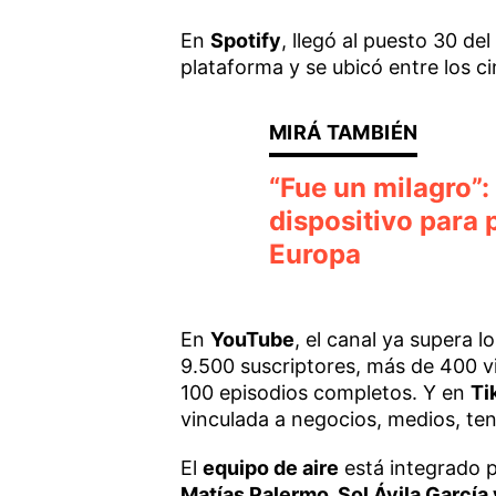
En
Spotify
, llegó al puesto 30 de
plataforma y se ubicó entre los 
“Fue un milagro”: 
dispositivo para
Europa
En
YouTube
, el canal ya supera l
9.500 suscriptores, más de 400 v
100 episodios completos. Y en
Ti
vinculada a negocios, medios, tend
El
equipo de aire
está integrado 
Matías Palermo, Sol Ávila Garcí