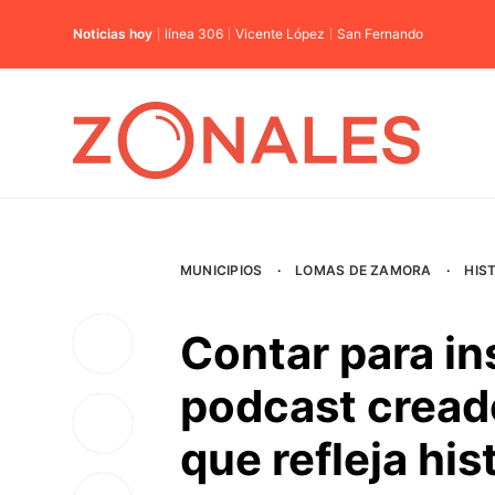
Noticias hoy
línea 306
Vicente López
San Fernando
MUNICIPIOS
·
LOMAS DE ZAMORA
·
HIS
Contar para ins
podcast cread
que refleja his