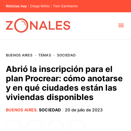
Noticias hoy
Diego Milito
Tren Sarmiento
MUNICIPIOS
BUENOS AIRES
·
TEMAS
·
SOCIEDAD
CABA
Abrió la inscripción para el
plan Procrear: cómo anotarse
BUENOS AIRES
y en qué ciudades están las
viviendas disponibles
PROVINCIAS
BUENOS AIRES
.
SOCIEDAD
20 de julio de 2023
·
ELECCIONES 2023