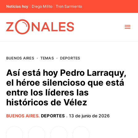
Noticias hoy
Diego Milito
Tren Sarmiento
MUNICIPIOS
BUENOS AIRES
·
TEMAS
·
DEPORTES
CABA
Así está hoy Pedro Larraquy,
el héroe silencioso que está
BUENOS AIRES
entre los líderes las
históricos de Vélez
PROVINCIAS
BUENOS AIRES
.
DEPORTES
13 de junio de 2026
·
ELECCIONES 2023